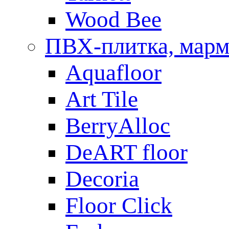
Wood Bee
ПВХ-плитка, мар
Aquafloor
Art Tile
BerryAlloc
DeART floor
Decoria
Floor Click