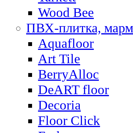
Wood Bee
ПВХ-плитка, мар
Aquafloor
Art Tile
BerryAlloc
DeART floor
Decoria
Floor Click