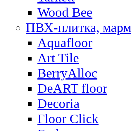
Wood Bee
ПВХ-плитка, мар
Aquafloor
Art Tile
BerryAlloc
DeART floor
Decoria
Floor Click