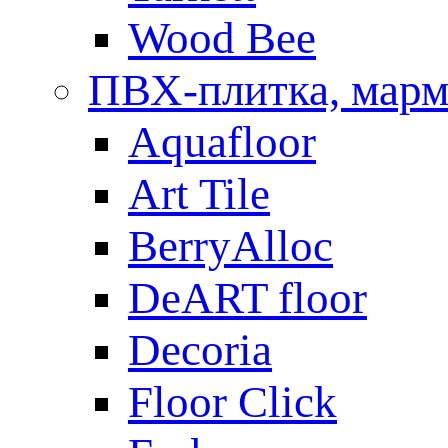
Wood Bee
ПВХ-плитка, мар
Aquafloor
Art Tile
BerryAlloc
DeART floor
Decoria
Floor Click