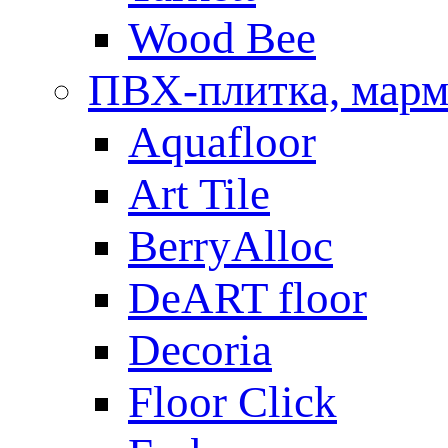
Wood Bee
ПВХ-плитка, мар
Aquafloor
Art Tile
BerryAlloc
DeART floor
Decoria
Floor Click