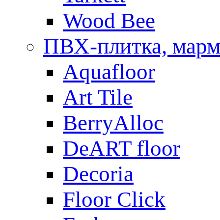
Wood Bee
ПВХ-плитка, мар
Aquafloor
Art Tile
BerryAlloc
DeART floor
Decoria
Floor Click