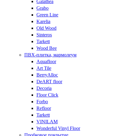
Galathea
Grabo
Green Line
Karelia
Old Wood
Sinteros
Tarkett
Wood Bee
ПВХ-плитка, мармолеум
Aquafloor
Art Tile
BerryAlloc
DeART floor
Decoria
Floor Click
Forbo
Refloor
Tarkett
VINILAM
Wonderful Vinyl Floor
Пробковое покрытие