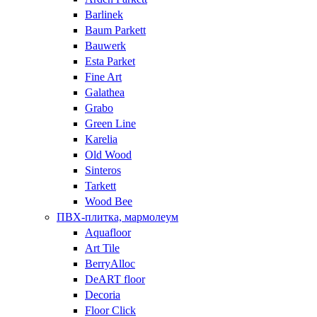
Barlinek
Baum Parkett
Bauwerk
Esta Parket
Fine Art
Galathea
Grabo
Green Line
Karelia
Old Wood
Sinteros
Tarkett
Wood Bee
ПВХ-плитка, мармолеум
Aquafloor
Art Tile
BerryAlloc
DeART floor
Decoria
Floor Click