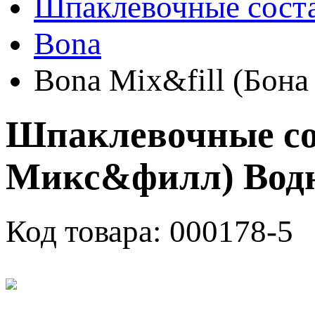
Шпаклевочные сост
Bona
Bona Mix&fill (Бон
Шпаклевочные сос
Микс&филл) Водн
Код товара:
000178-5