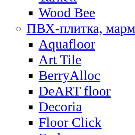
Wood Bee
ПВХ-плитка, мар
Aquafloor
Art Tile
BerryAlloc
DeART floor
Decoria
Floor Click