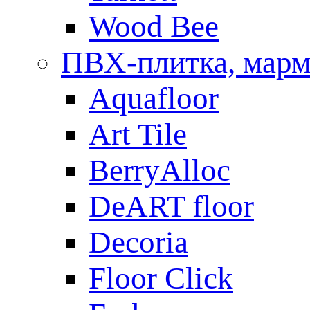
Wood Bee
ПВХ-плитка, мар
Aquafloor
Art Tile
BerryAlloc
DeART floor
Decoria
Floor Click