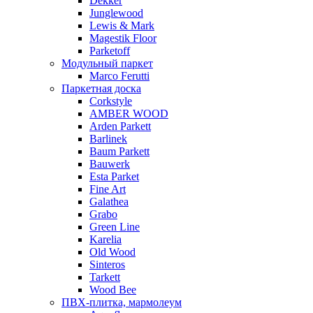
Dekker
Junglewood
Lewis & Mark
Magestik Floor
Parketoff
Модульный паркет
Marco Ferutti
Паркетная доска
Corkstyle
AMBER WOOD
Arden Parkett
Barlinek
Baum Parkett
Bauwerk
Esta Parket
Fine Art
Galathea
Grabo
Green Line
Karelia
Old Wood
Sinteros
Tarkett
Wood Bee
ПВХ-плитка, мармолеум