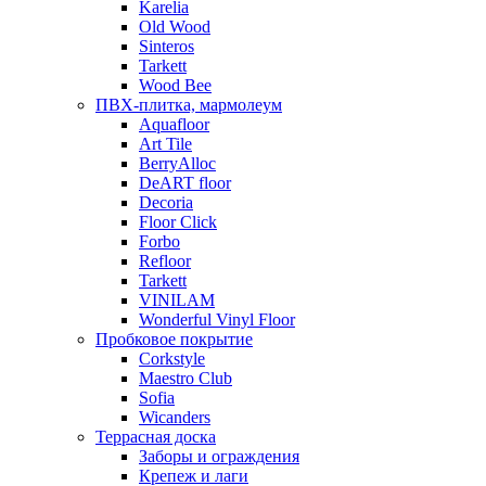
Karelia
Old Wood
Sinteros
Tarkett
Wood Bee
ПВХ-плитка, мармолеум
Aquafloor
Art Tile
BerryAlloc
DeART floor
Decoria
Floor Click
Forbo
Refloor
Tarkett
VINILAM
Wonderful Vinyl Floor
Пробковое покрытие
Corkstyle
Maestro Club
Sofia
Wicanders
Террасная доска
Заборы и ограждения
Крепеж и лаги