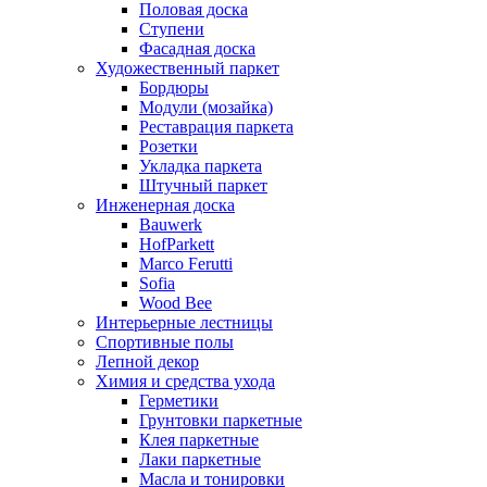
Половая доска
Ступени
Фасадная доска
Художественный паркет
Бордюры
Модули (мозайка)
Реставрация паркета
Розетки
Укладка паркета
Штучный паркет
Инженерная доска
Bauwerk
HofParkett
Marco Ferutti
Sofia
Wood Bee
Интерьерные лестницы
Спортивные полы
Лепной декор
Химия и средства ухода
Герметики
Грунтовки паркетные
Клея паркетные
Лаки паркетные
Масла и тонировки