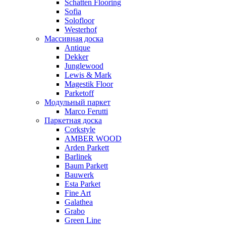
Schatten Flooring
Sofia
Solofloor
Westerhof
Массивная доска
Antique
Dekker
Junglewood
Lewis & Mark
Magestik Floor
Parketoff
Модульный паркет
Marco Ferutti
Паркетная доска
Corkstyle
AMBER WOOD
Arden Parkett
Barlinek
Baum Parkett
Bauwerk
Esta Parket
Fine Art
Galathea
Grabo
Green Line