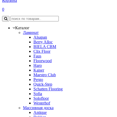
Корзина
0
Каталог
Ламинат
Alsapan
Berry Alloc
BIELA CBM
Clix Floor
Faus
Floorwood
Haro
Kaiser
Maestro Club
Pergo
Quick-Step
Schatten Flooring
Sofia
Solofloor
Westerhof
Массивная доска
Antique