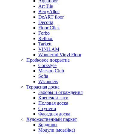
Aquafloor
Art Tile
BerryAlloc
DeART floor
Decoria
Floor Click
Forbo
Refloor
Tarkett
VINILAM
Wonderful Vinyl Floor
Пробковое покрытие
Corkstyle
Maestro Club
Sofia
Wicanders
Террасная доска
Заборы и ограждения
Крепеж и лаги
Половая доска
Ступени
Фасадная доска
Художественный паркет
Бордюры
Модули (мозайка)